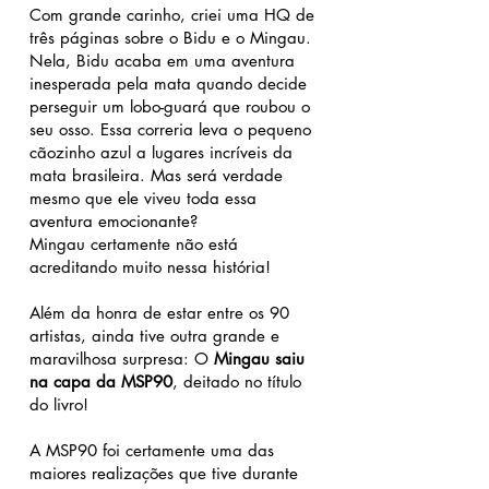
Com grande carinho, criei uma HQ de
três páginas sobre o Bidu e o Mingau.
Nela, Bidu acaba em uma aventura
inesperada pela mata quando decide
perseguir um lobo-guará que roubou o
seu osso. Essa correria leva o pequeno
cãozinho azul a lugares incríveis da
mata brasileira. Mas será verdade
mesmo que ele viveu toda essa
aventura emocionante?
Mingau certamente não está
acreditando muito nessa história!
Além da honra de estar entre os 90
artistas, ainda tive outra grande e
maravilhosa surpresa: O
Mingau saiu
na capa da MSP90
, deitado no título
do livro!
A MSP90 foi certamente uma das
maiores realizações que tive durante