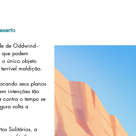
eserto
de de Oddwind -
de que podem
 o único objeto
 terrível maldição.
locando seus planos
em intenções tão
a contra o tempo se
gura volta a
os Solitários, a