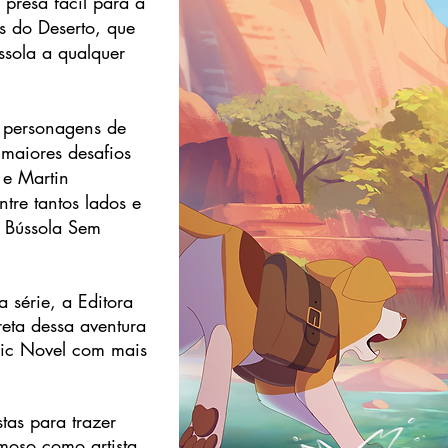
 presa fácil para a
s do Deserto, que
sola a qualquer
 personagens de
maiores desafios
 e Martin
ntre tantos lados e
a Bússola Sem
a série, a Editora
reta dessa aventura
ic Novel com mais
tas para trazer
imoso como artista