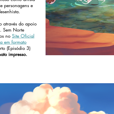
de personagens e
esenhista.
o através do apoio
o. Sem Norte
dos no
Site Oficial
da em formato
to (Episódio 3)
mato impresso.